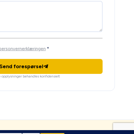
personvernerklæringen
*
Send forespørsel
 opplysninger behandles konfidensielt