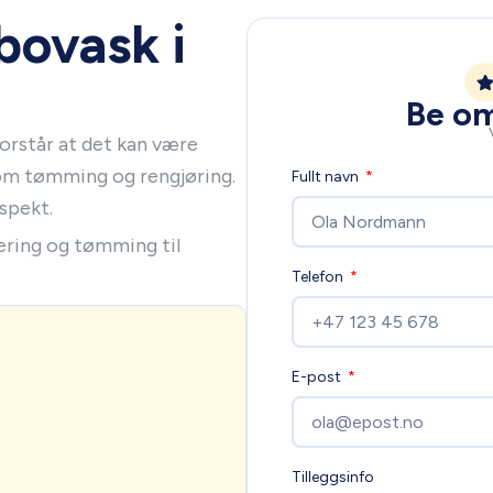
bovask i
Be om
forstår at det kan være
om tømming og rengjøring.
Fullt navn
spekt.
ering og tømming til
Telefon
E-post
Tilleggsinfo