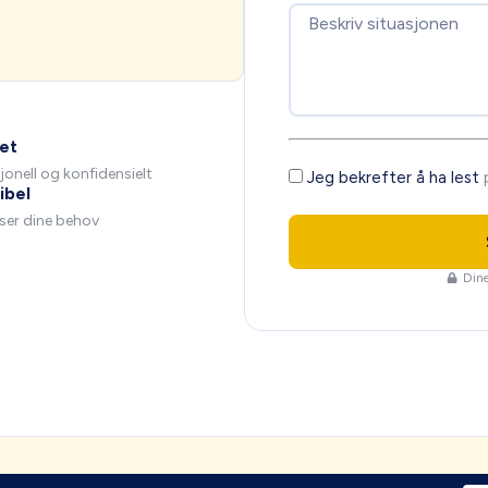
et
jonell og konfidensielt
Jeg bekrefter å ha lest
ibel
ser dine behov
Dine