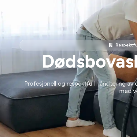
Respektful
Dødsbovas
Profesjonell og respektfull håndtering av
med ve