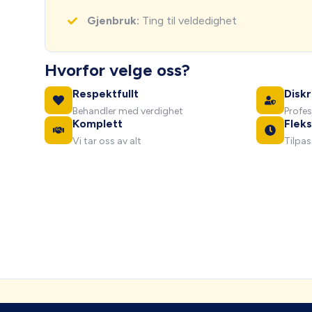
Gjenbruk:
Ting til veldedighet
Hvorfor velge oss?
Respektfullt
Diskr
Behandler med verdighet
Profes
Komplett
Fleks
Vi tar oss av alt
Tilpas