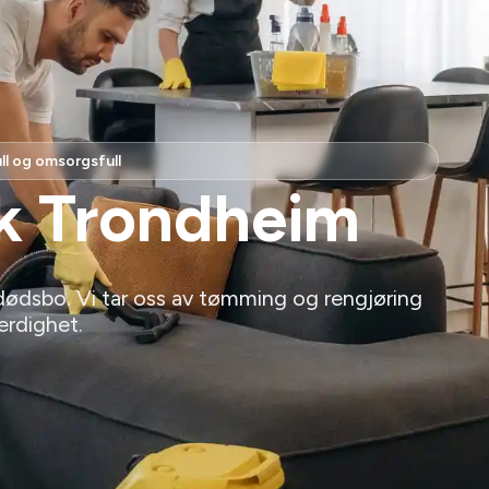
l og omsorgsfull
k Trondheim
 dødsbo. Vi tar oss av tømming og rengjøring
rdighet.