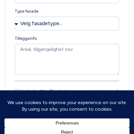
Type fasade
Tilleggsinfo
Jeg bekrefter å ha lest
personvernerklæringen
*
Send forespørsel
Dine opplysninger behandles konfidensielt