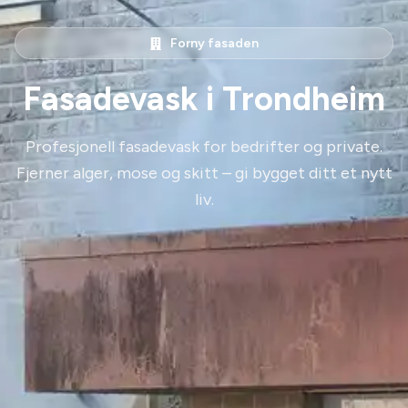
Forny fasaden
Fasadevask i Trondheim
Profesjonell fasadevask for bedrifter og private.
Fjerner alger, mose og skitt – gi bygget ditt et nytt
liv.