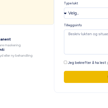
Type lukt
Tilleggsinfo
anent
are maskering
nti
d eller ny behandling
Jeg bekrefter å ha lest