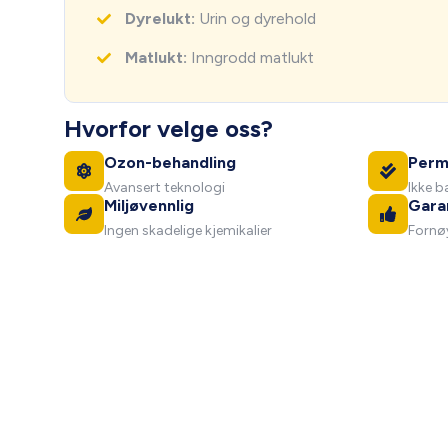
Dyrelukt:
Urin og dyrehold
Matlukt:
Inngrodd matlukt
Hvorfor velge oss?
Ozon-behandling
Perm
Avansert teknologi
Ikke b
Miljøvennlig
Gara
Ingen skadelige kjemikalier
Fornøy