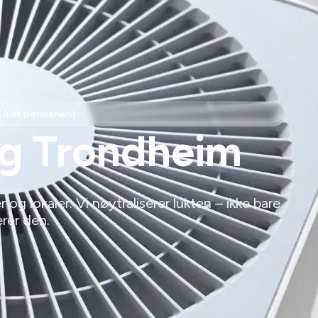
d lukt permanent
ng Trondheim
r og lokaler. Vi nøytraliserer lukten – ikke bare
rer den.