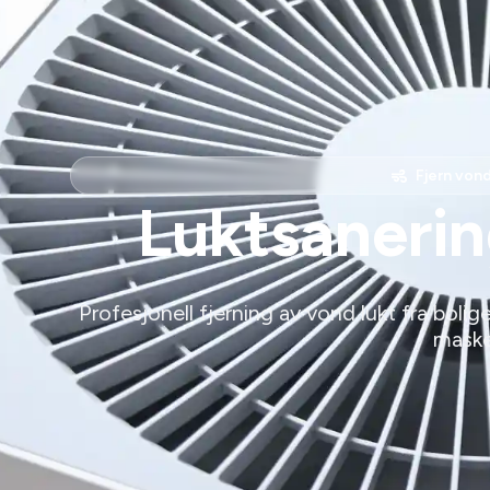
Fjern von
Luktsaneri
Profesjonell fjerning av vond lukt fra bolige
maske