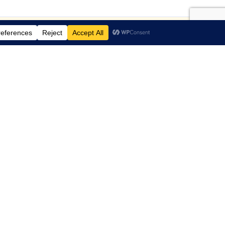
rift
Kontakt
97 12 73 51
costel@dodoi.no
Julianus Holms Veg 34 , 7041
Trondheim
Få et tilbud